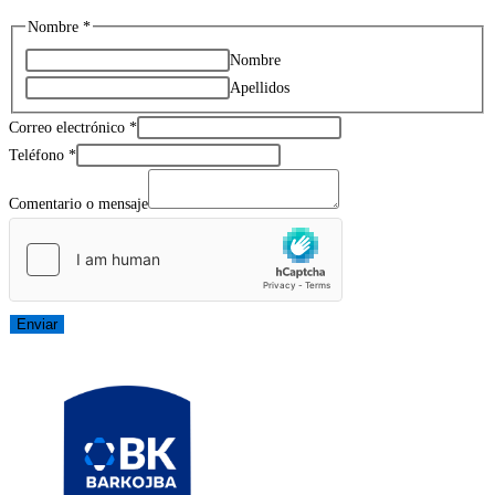
Nombre
*
Nombre
Apellidos
Correo electrónico
*
electrónico
Teléfono
*
o
Comentario o mensaje
Correo
Enviar