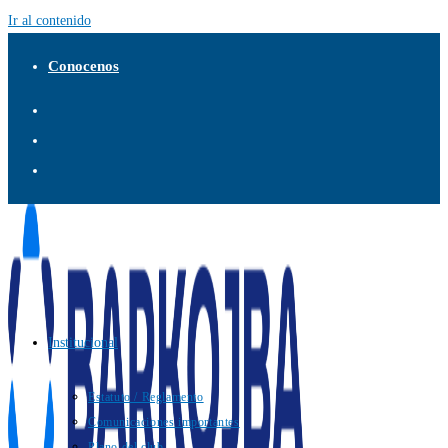
Ir al contenido
Conocenos
Institucional
Estatuto / Reglamento
Comunicaciones importantes
Plano del club