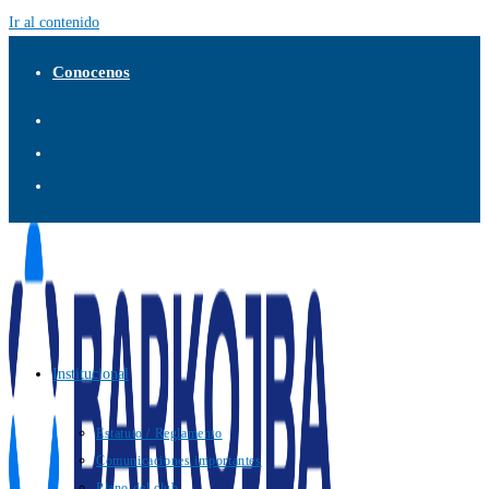
Ir al contenido
Conocenos
Institucional
Estatuto / Reglamento
Comunicaciones importantes
Plano del club