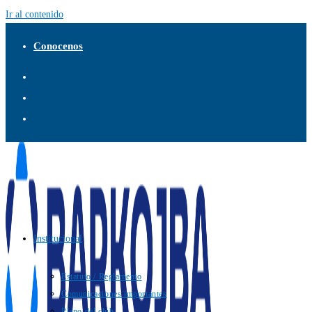
Ir al contenido
Conocenos
Institucional
Estatuto / Reglamento
Comunicaciones importantes
Plano del club