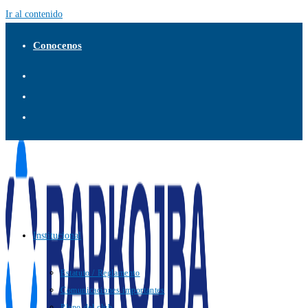
Ir al contenido
Conocenos
Institucional
Estatuto / Reglamento
Comunicaciones importantes
Plano del club