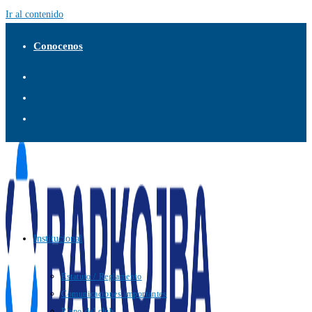
Ir al contenido
Conocenos
Institucional
Estatuto / Reglamento
Comunicaciones importantes
Plano del club