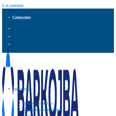
Ir al contenido
Conocenos
Institucional
Estatuto / Reglamento
Comunicaciones importantes
Plano del club